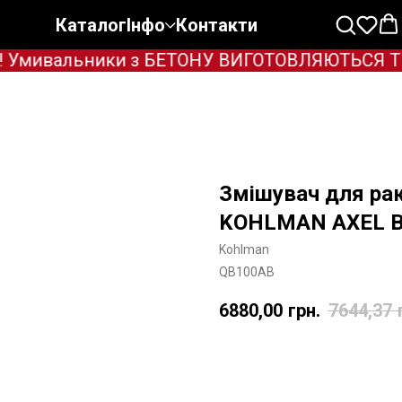
Каталог
Інфо
Контакти
Умивальники з БЕТОНУ ВИГОТОВЛЯЮТЬСЯ ТІЛЬК
Змішувач для ра
KOHLMAN AXEL B
Kohlman
QB100AB
6880,00
грн.
7644,37
Додати в корзину