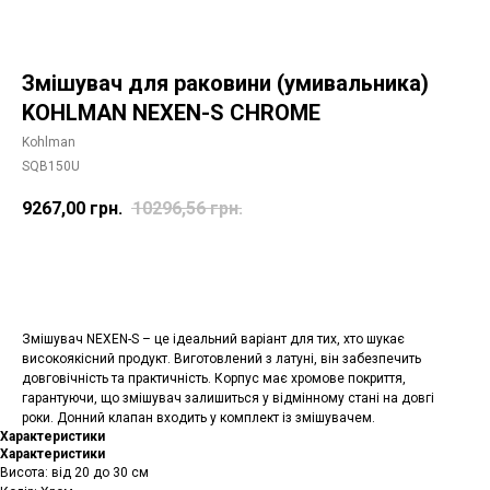
Змішувач для раковини (умивальника)
KOHLMAN NEXEN-S CHROME
Kohlman
SQB150U
9267,00
грн.
10296,56
грн.
Додати в корзину
Змішувач NEXEN-S – це ідеальний варіант для тих, хто шукає
високоякісний продукт. Виготовлений з латуні, він забезпечить
довговічність та практичність. Корпус має хромове покриття,
гарантуючи, що змішувач залишиться у відмінному стані на довгі
роки. Донний клапан входить у комплект із змішувачем.
Характеристики
Характеристики
Висота: від 20 до 30 см