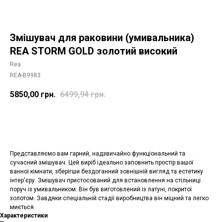
Змішувач для раковини (умивальника)
REA STORM GOLD золотий високий
Rea
REA-B9983
5850,00
грн.
6499,94
грн.
Додати в корзину
Представляємо вам гарний, надзвичайно функціональний та
сучасний змішувач. Цей виріб ідеально заповнить простір вашої
ванної кімнати, зберігши бездоганний зовнішній вигляд та естетику
інтер'єру. Змішувач пристосований для встановлення на стільниці
поруч із умивальником. Він був виготовлений із латуні, покритої
золотом. Завдяки спеціальній стадії виробництва він міцний та легко
миється.
Характеристики