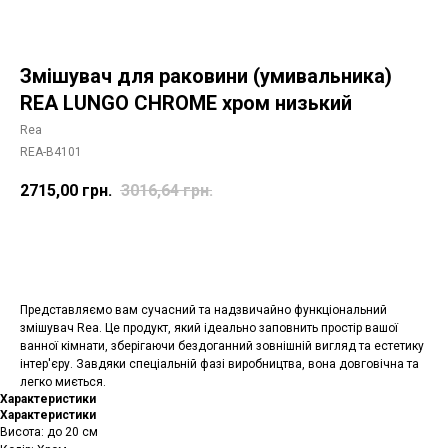
Змішувач для раковини (умивальника)
REA LUNGO CHROME хром низький
Rea
REA-B4101
2715,00
грн.
3016,64
грн.
Додати в корзину
Представляємо вам сучасний та надзвичайно функціональний
змішувач Rea. Це продукт, який ідеально заповнить простір вашої
ванної кімнати, зберігаючи бездоганний зовнішній вигляд та естетику
інтер'єру. Завдяки спеціальній фазі виробництва, вона довговічна та
легко миється.
Характеристики
Характеристики
Висота: до 20 см