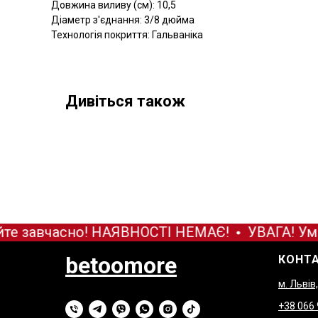
Довжина виливу (см): 10,5
Діаметр з'єднання: 3/8 дюйма
Технологія покриття: Гальваніка
Дивіться також
те завчасно! НАЯВНОСТІ НЕМАЄ!
УВАГА! Уми
betoomore
КОНТ
м. Львів
+38 066