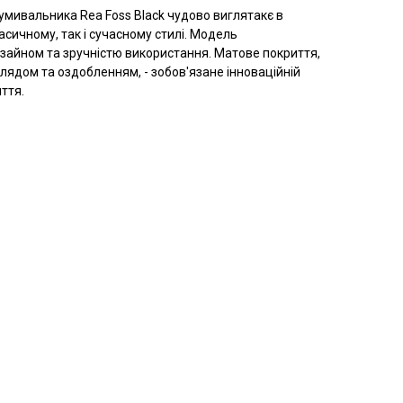
умивальника Rea Foss Black чудово виглятакє в
асичному, так і сучасному стилі. Модель
зайном та зручністю використання. Матове покриття,
лядом та оздобленням, - зобов'язане інноваційній
ття.