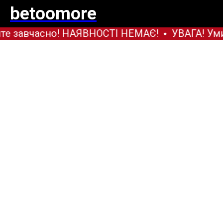
betoomore
е завчасно! НАЯВНОСТІ НЕМАЄ!
УВАГА! Уми