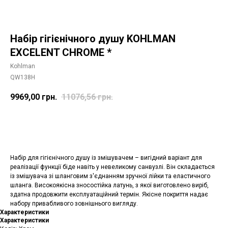
Набір гігієнічного душу KOHLMAN
EXCELENT CHROME *
Kohlman
QW138H
9969,00
грн.
11076,56
грн.
Додати в корзину
Набір для гігієнічного душу із змішувачем – вигідний варіант для
реалізації функції біде навіть у невеликому санвузлі. Він складається
із змішувача зі шланговим з'єднанням зручної лійки та еластичного
шланга. Високоякісна зносостійка латунь, з якої виготовлено виріб,
здатна продовжити експлуатаційний термін. Якісне покриття надає
набору привабливого зовнішнього вигляду.
Характеристики
Характеристики