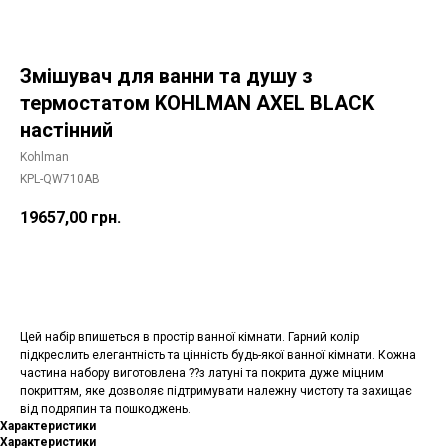
Змішувач для ванни та душу з
термостатом KOHLMAN AXEL BLACK
настінний
Kohlman
KPL-QW710AB
19657,00
грн.
Додати в корзину
Цей набір впишеться в простір ванної кімнати. Гарний колір
підкреслить елегантність та цінність будь-якої ванної кімнати. Кожна
частина набору виготовлена ??з латуні та покрита дуже міцним
покриттям, яке дозволяє підтримувати належну чистоту та захищає
від подряпин та пошкоджень.
Характеристики
Характеристики