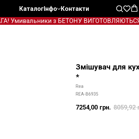
Каталог
Інфо
Контакти
А! Умивальники з БЕТОНУ ВИГОТОВЛЯЮТЬСЯ ТІЛ
Змішувач для ку
*
Rea
REA-B6935
7254,00
грн.
8059,92
Додати в корзину