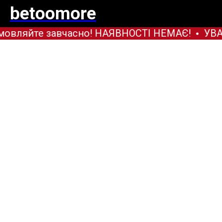
betoomore
овляйте завчасно! НАЯВНОСТІ НЕМАЄ!
УВАГ