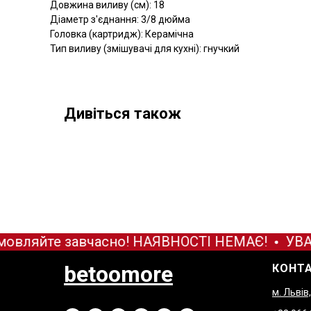
Довжина виливу (см): 18
Діаметр з'єднання: 3/8 дюйма
Головка (картридж): Керамічна
Тип виливу (змішувачі для кухні): гнучкий
Дивіться також
овляйте завчасно! НАЯВНОСТІ НЕМАЄ!
УВАГ
betoomore
КОНТ
м. Львів