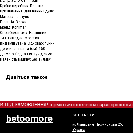
Колір: Золото глянець
Країна виробник: Польща
Призначення: Для ванни і душу
Матеріал: Латунь
Гарантія: 3 роки
Бренд: Kohlman
Спосіб монтажу: Настінний
Тип підводки: Жорстка
Вид змішувача: Одноважільний
Довжина шланга (см): 150
Діаметр з'єднання: 1/2 дюйма
Наявність виливу: Без виливу
Дивіться також
Д ЗАМОВЛЕННЯ! термін виготовлення зараз орієнтовно в
betoomore
КОНТАКТИ
м. Львів, вул. Промислова 25,
Україна