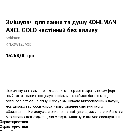
Змішувач для ванни та душу KOHLMAN
AXEL GOLD настінний без виливу
Kohlman
KPL-QW120AGD
15258,00
грн.
Додати в корзину
Цей змішувач відмінно підкреслить інтер'єр і покращить комфорт
прийняття водних процедур, оскільки не займає багато місця і
встановлюється на стіну. Корпус змішувача виготовлений з латуні,
яка широко застосовується у виготовленні сантехнічного
обладнання. Не допускає окислення змішувача, захищаючи його від
механічних пошкоджень, які можуть виникнути під час експлуатації.
Характеристики
Характеристики