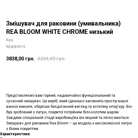
Змішувач для раковини (умивальника)
REA BLOOM WHITE CHROMЕ низький
Rea
REA-B9915
3838,00
грн.
4264,40
грн.
Додати в корзину
Представляємо вам гарний, надзвичайно функціональний та
сучасний змішувач. Це виріб, який ідеально заповнить простір вашої
ванної кімнати, зберігши бездоганний вигляд та естетику інтер'єру. Він
був зроблений з латуні, покритої потрійним біло-золотим шаром.
Завдяки спеціальній стадії виробництва він міцний та легко миється.
Змішувач для раковини Rea Bloom – це модель з високоякісної латуні
з білим покриттям.
Характеристики