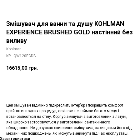
Змішувач для ванни та душу KOHLMAN
EXPERIENCE BRUSHED GOLD настінний без
виливу
Kohlman
KPL-QW120EGDB
16615,00
грн.
Додати в корзину
Цей змішувач відмінно підкреслить інтер'єр і покращить комфорт
прийняття водних процедур, оскільки не займає багато місця і
встановлюється на стіну. Корпус змішувача виготовлений з латуні,
яка широко застосовується у виготовленні сантехнічного
обладнання. Не допускає окислення змішувача, захищаючи його від
механічних пошкоджень, які можуть виникнути під час експлуатації.
Характеристики