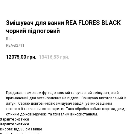
Змішувач для ванни REA FLORES BLACK
чорний підлоговий
Rea
REA-B2711
12075,00
грн.
13416,53
грн.
Додати в корзину
Представляємо вам функціональний та сучасний змішувач, який
призначений для встановлення на підлозі. Змішувач виготовлений із
латуні. Своєю довговічністю змішувач завдячує інноваційній
технології гальванічного покриття. Така обробка робить шар гладким,
стійким до ковізерунокії та тривалим використанням.
Характеристики
Характеристики
Висота: від 30 см і вище