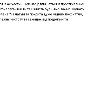
я із 4х частин. Цей набір впишеться в простір ванної
ить елегантність та цінність будь-якої ванної кімнати.
лена ??з латуні та покрита дуже міцним покриттям,
лежну чистоту та захищає від подряпин та