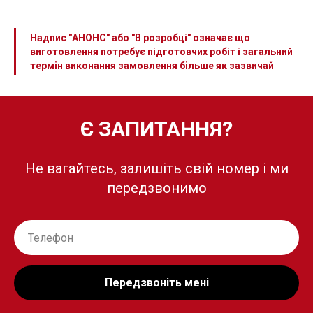
Надпис "АНОНС" або "В розробці" означає що
виготовлення потребує підготовчих робіт і загальний
термін виконання замовлення більше як зазвичай
Є ЗАПИТАННЯ?
Не вагайтесь, залишіть свій номер і ми
передзвонимо
Передзвоніть мені