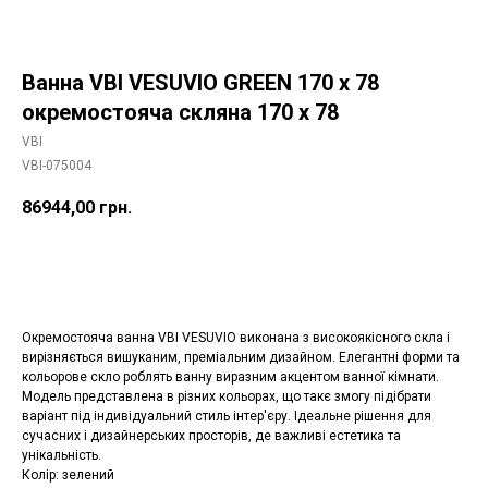
Ванна VBI VESUVIO GREEN 170 x 78
окремостояча скляна 170 x 78
VBI
VBI-075004
86944,00
грн.
Додати в корзину
Окремостояча ванна VBI VESUVIO виконана з високоякісного скла і
вирізняється вишуканим, преміальним дизайном. Елегантні форми та
кольорове скло роблять ванну виразним акцентом ванної кімнати.
Модель представлена в різних кольорах, що такє змогу підібрати
варіант під індивідуальний стиль інтер'єру. Ідеальне рішення для
сучасних і дизайнерських просторів, де важливі естетика та
унікальність.
Колір: зелений