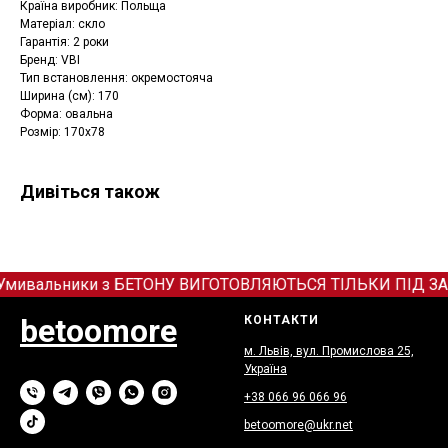
Країна виробник: Польща
Матеріал: скло
Гарантія: 2 роки
Бренд: VBI
Тип встановлення: окремостояча
Ширина (см): 170
Форма: овальна
Розмір: 170x78
Дивіться також
Умивальники з БЕТОНУ ВИГОТОВЛЯЮТЬСЯ ТІЛЬКИ ПІД ЗАМОВЛ
betoomore
КОНТАКТИ
м. Львів, вул. Промислова 25,
Україна
+38 066
9
6 066 96
betoomore@ukr.net