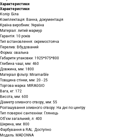
Характеристики
Характеристики
Колір: Біла
Комплектація: Ванна, документація
Країна виробник: Україна
Матеріал: литий мармур
Гарантія: 10 років
Тип встановлення: окремостояча
Перелив: Вбудований
Форма: овальна
Габарити упаковки: 1925*975*800
Глибина чаші, мм: 460
Довжина, мм: 1800
Матеріал фільтр: Miramarble
Товщина стінки, мм: 20 - 25
Торгова марка: MIRAGGIO
Вага, кг: 172
Висота, мм: 600
Діаметр зливного отвору, мм: 55
Розташування зливного отвору: На дні по центру
Тип поверхні сантехніки: Глянець
Об'єм загальний, л: 400
Ширина, мм: 800
Фарбування в RAL: Доступно
Модель: MADONNA