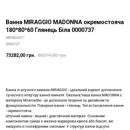
Ванна MIRAGGIO MADONNA окремостояча
180*80*60 Глянець Біла 0000737
MIRAGGIO™
0000737
73282,00
грн.
86214,00
грн.
Додати в корзину
Ванна зі штучного каменю MIRAGGIO - ідеальний варіант доповнення
сучасного інтер'єру ванної кімнати. Овальна;Чаша ванна MADONNA з
матеріалу Miramarble - це досконале творіння за дизайном та
функціональністю. Поверхня ванни - глянець. Тип встановлення ванни
- окремостояча.
Штучний камінь - міцний і довговічний матеріал. Основним
компонентом суміші є мелена мармурова крихта або боксит, які
змішують із поліефірними смолами. У структурі ванни відсутні