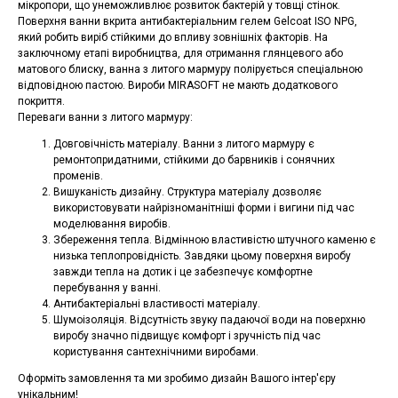
мікропори, що унеможливлює розвиток бактерій у товщі стінок.
Поверхня ванни вкрита антибактеріальним гелем Gelcoat ISO NPG,
який робить виріб стійкими до впливу зовнішніх факторів. На
заключному етапі виробництва, для отримання глянцевого або
матового блиску, ванна з литого мармуру полірується спеціальною
відповідною пастою. Вироби MIRASOFT не мають додаткового
покриття.
Переваги ванни з литого мармуру:
Довговічність матеріалу. Ванни з литого мармуру є
ремонтопридатними, стійкими до барвників і сонячних
променів.
Вишуканість дизайну. Структура матеріалу дозволяє
використовувати найрізноманітніші форми і вигини під час
моделювання виробів.
Збереження тепла. Відмінною властивістю штучного каменю є
низька теплопровідність. Завдяки цьому поверхня виробу
завжди тепла на дотик і це забезпечує комфортне
перебування у ванні.
Антибактеріальні властивості матеріалу.
Шумоізоляція. Відсутність звуку падаючої води на поверхню
виробу значно підвищує комфорт і зручність під час
користування сантехнічними виробами.
Оформіть замовлення та ми зробимо дизайн Вашого інтер'єру
унікальним!