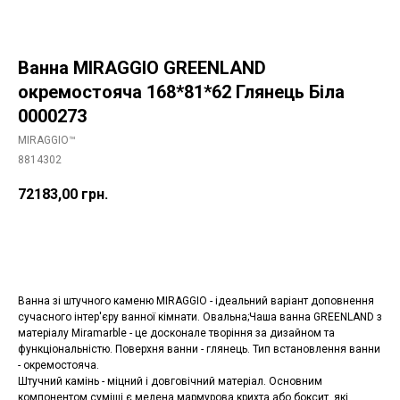
Ванна MIRAGGIO GREENLAND
окремостояча 168*81*62 Глянець Біла
0000273
MIRAGGIO™
8814302
72183,00
грн.
Додати в корзину
Ванна зі штучного каменю MIRAGGIO - ідеальний варіант доповнення
сучасного інтер'єру ванної кімнати. Овальна;Чаша ванна GREENLAND з
матеріалу Miramarble - це досконале творіння за дизайном та
функціональністю. Поверхня ванни - глянець. Тип встановлення ванни
- окремостояча.
Штучний камінь - міцний і довговічний матеріал. Основним
компонентом суміші є мелена мармурова крихта або боксит, які