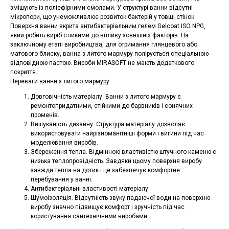
змішують із поліефірними смолами. У структурі ванни відсутні
мікропори, що унеможливлює розвиток бактерій у товщі стінок.
Поверхня ванни вкрита антибактеріальним гелем Gelcoat ISO NPG,
який робить виріб стійкими до впливу зовнішніх факторів. На
заключному етапі виробництва, для отримання глянцевого або
матового блиску, ванна з литого мармуру полірується спеціальною
відповідною пастою. Вироби MIRASOFT не мають додаткового
покриття.
Переваги ванни з литого мармуру:
Довговічність матеріалу. Ванни з литого мармуру є
ремонтопридатними, стійкими до барвників і сонячних
променів.
Вишуканість дизайну. Структура матеріалу дозволяє
використовувати найрізноманітніші форми і вигини під час
моделювання виробів.
Збереження тепла. Відмінною властивістю штучного каменю є
низька теплопровідність. Завдяки цьому поверхня виробу
завжди тепла на дотик і це забезпечує комфортне
перебування у ванні.
Антибактеріальні властивості матеріалу.
Шумоізоляція. Відсутність звуку падаючої води на поверхню
виробу значно підвищує комфорт і зручність під час
користування сантехнічними виробами.