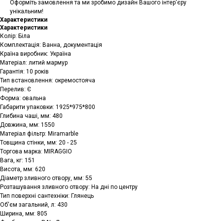
Оформіть замовлення та ми зробимо дизайн Вашого інтер'єру
унікальним!
Характеристики
Характеристики
Колір: Біла
Комплектація: Ванна, документація
Країна виробник: Україна
Матеріал: литий мармур
Гарантія: 10 років
Тип встановлення: окремостояча
Перелив: Є
Форма: овальна
Габарити упаковки: 1925*975*800
Глибина чаші, мм: 480
Довжина, мм: 1550
Матеріал фільтр: Miramarble
Товщина стінки, мм: 20 - 25
Торгова марка: MIRAGGIO
Вага, кг: 151
Висота, мм: 620
Діаметр зливного отвору, мм: 55
Розташування зливного отвору: На дні по центру
Тип поверхні сантехніки: Глянець
Об'єм загальний, л: 430
Ширина, мм: 805