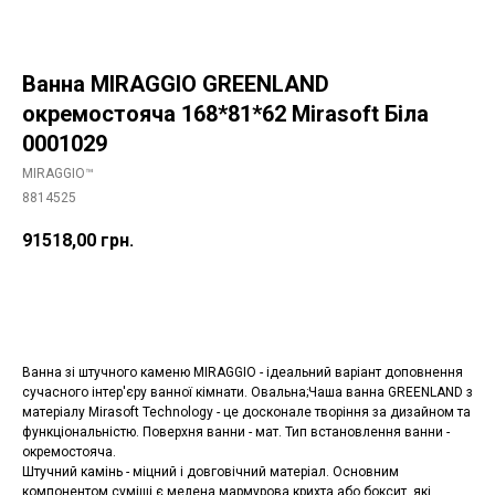
Ванна MIRAGGIO GREENLAND
окремостояча 168*81*62 Mirasoft Біла
0001029
MIRAGGIO™
8814525
91518,00
грн.
Додати в корзину
Ванна зі штучного каменю MIRAGGIO - ідеальний варіант доповнення
сучасного інтер'єру ванної кімнати. Овальна;Чаша ванна GREENLAND з
матеріалу Mirasoft Technology - це досконале творіння за дизайном та
функціональністю. Поверхня ванни - мат. Тип встановлення ванни -
окремостояча.
Штучний камінь - міцний і довговічний матеріал. Основним
компонентом суміші є мелена мармурова крихта або боксит, які