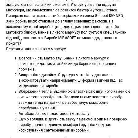
змішують із поліефірними смолами. У структурі ванни відсутні
мікропори, що унеможливлює розвиток бактерій у товщі стінок.
Поверхня ванни вкрита антибактеріальним гелем Gelcoat ISO NPG,
який робить виріб стійкими до впливу зовнішніх факторів. На
заключному етапі виробництва, для отримання глянцевого або
матового блиску, ванна з литого мармуру полірується спеціальною
відповідною пастою. Вироби MIRASOFT не мають додаткового
покриття.
Переваги ванни з литого мармуру:
Довговічність матеріалу. Ванни з литого мармуру є
ремонтопридатними, стійкими до барвників і сонячних
променів.
Вишуканість дизайну. Структура матеріалу дозволяє
використовувати найрізноманітніші форми і вигини під час
моделювання виробів.
Збереження тепла. Відмінною властивістю штучного каменю є
низька теплопровідність. Завдяки цьому поверхня виробу
завжди тепла на дотик і це забезпечує комфортне
перебування у ванні.
Антибактеріальні властивості матеріалу.
Шумоізоляція. Відсутність звуку падаючої води на поверхню
виробу значно підвищує комфорт і зручність під час
користування сантехнічними виробами.