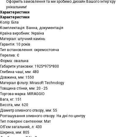
Оформіть замовлення та ми зробимо дизайн Вашого інтер'єру
унікальним!
Характеристики
Характеристики
Колір: Біла
Комплектація: Ванна, документація
Країна виробник: Україна
Матеріал: штучний камінь
Гарантія: 10 років
Тип встановлення: окремостояча
Перелив: Є
Форма: овальна
Габарити упаковки: 1925*975*800
Глибина чаші, мм: 480
Довжина, мм: 1550
Матеріал фільтр: Mirasoft Technology
Товщина стінки, мм: 20 - 25
Торгова марка: MIRAGGIO
Вага, кг: 151
Висота, мм: 620
Діаметр зливного отвору, мм: 55
Розташування зливного отвору: На дні по центру
Тип поверхні сантехніки: Мат
Об'єм загальний, л: 430
Ширина, мм: 805