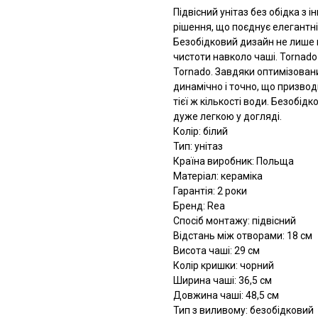
Підвісний унітаз без обідка з
рішення, що поєднує елегантні
Безобідковий дизайн не лише н
чистоти навколо чаші. Tornado
Tornado. Завдяки оптимізова
динамічно і точно, що призво
тієї ж кількості води. Безобі
дуже легкою у догляді.
Колір: білий
Тип: унітаз
Країна виробник: Польща
Матеріал: кераміка
Гарантія: 2 роки
Бренд: Rea
Спосіб монтажу: підвісний
Відстань між отворами: 18 см
Висота чаші: 29 см
Колір кришки: чорний
Ширина чаші: 36,5 см
Довжина чаші: 48,5 см
Тип з виливому: безобідковий