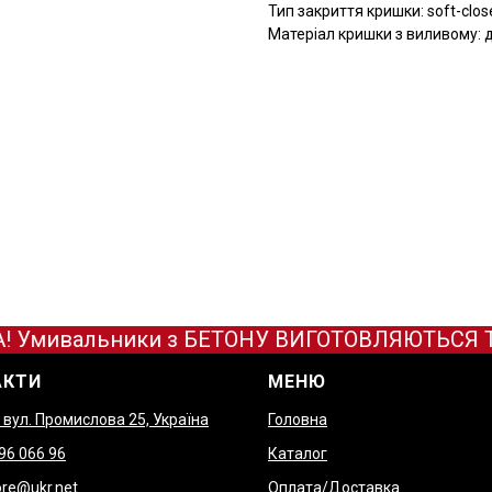
Тип закриття кришки: soft-clos
Матеріал кришки з виливому:
 Умивальники з БЕТОНУ ВИГОТОВЛЯЮТЬСЯ ТІЛЬ
АКТИ
МЕНЮ
, вул. Промислова 25, Україна
Головна
9
6 066 96
Каталог
re@ukr.net
Оплата/Доставка