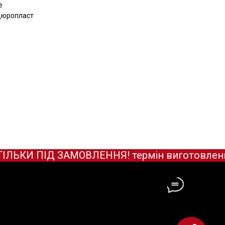
e
 дюропласт
КИ ПІД ЗАМОВЛЕННЯ! термін виготовлення за