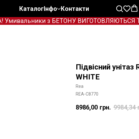
Каталог
Інфо
Контакти
 Умивальники з БЕТОНУ ВИГОТОВЛЯЮТЬСЯ ТІЛЬ
Підвісний уніта
WHITE
Rea
REA-C8770
8986,00
грн.
9984,34
Додати в корзину