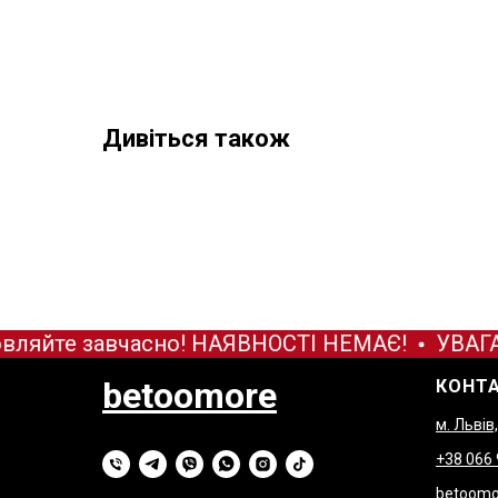
Дивіться також
вляйте завчасно! НАЯВНОСТІ НЕМАЄ!
УВАГА!
betoomore
КОНТ
м. Львів
+38 066
betoomo