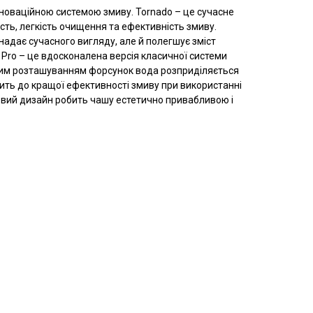
 інноваційною системою змиву. Tornado – це сучасне
сть, легкість очищення та ефективність змиву.
адає сучасного вигляду, але й полегшує зміст
 Pro – це вдосконалена версія класичної системи
ним розташуванням форсунок вода розприділяється
дить до кращої ефективності змиву при використанні
дковий дизайн робить чашу естетично привабливою і