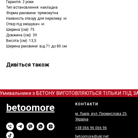
Гарантія: 2 роки
Тип встановлення: накладна
Форма раковини: прямокутна
Наявність отвору для переливу: ні
Отвір під змішувач: ні
Ширина (см): 75
Довжина (см): 39
Висота (см): 13,5
Ширина раковини: від 71 до 80 см
Дивіться також
Умивальники з БЕТОНУ ВИГОТОВЛЯЮТЬСЯ ТІЛЬКИ ПІД ЗАМОВ
betoomore
КОНТАКТИ
м. Львів, вул. Промислова 25,
Україна
+38 066
9
6 066 96
betoomore@ukr.net