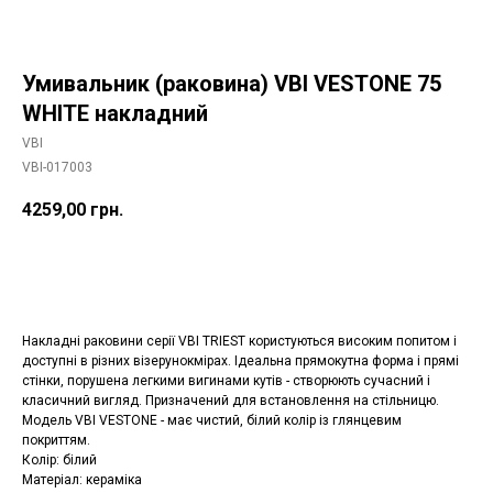
Умивальник (раковина) VBI VESTONE 75
WHITE накладний
VBI
VBI-017003
4259,00
грн.
Додати в корзину
Накладні раковини серії VBI TRIEST користуються високим попитом і
доступні в різних візерунокмірах. Ідеальна прямокутна форма і прямі
стінки, порушена легкими вигинами кутів - створюють сучасний і
класичний вигляд. Призначений для встановлення на стільницю.
Модель VBI VESTONE - має чистий, білий колір із глянцевим
покриттям.
Колір: білий
Матеріал: кераміка