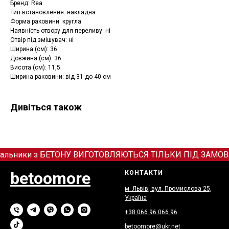
Бренд: Rea
Тип встановлення: накладна
Форма раковини: кругла
Наявність отвору для переливу: ні
Отвір під змішувач: ні
Ширина (см): 36
Довжина (см): 36
Висота (см): 11,5
Ширина раковини: від 31 до 40 см
Дивіться також
альники з БЕТОНУ ВИГОТОВЛЯЮТЬСЯ ТІЛЬКИ ПІД ЗАМОВЛЕННЯ
betoomore
КОНТАКТИ
м. Львів, вул. Промислова 25,
Україна
+38 066
9
6 066 96
betoomore@ukr.net