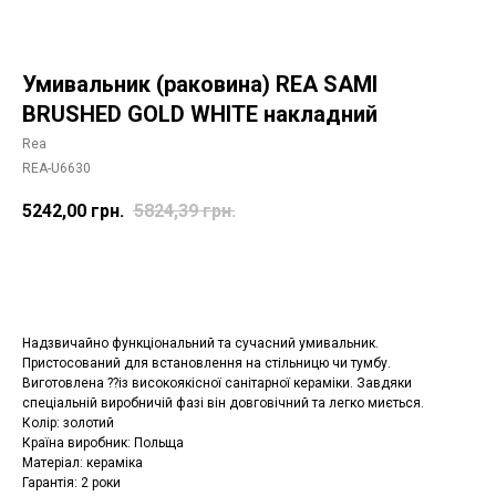
Умивальник (раковина) REA SAMI
BRUSHED GOLD WHITE накладний
Rea
REA-U6630
5242,00
грн.
5824,39
грн.
Додати в корзину
Надзвичайно функціональний та сучасний умивальник.
Пристосований для встановлення на стільницю чи тумбу.
Виготовлена ??із високоякісної санітарної кераміки. Завдяки
спеціальній виробничій фазі він довговічний та легко миється.
Колір: золотий
Країна виробник: Польща
Матеріал: кераміка
Гарантія: 2 роки