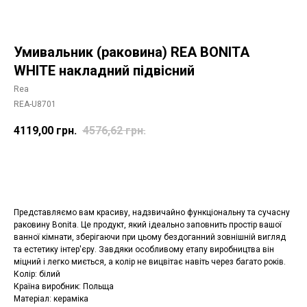
Умивальник (раковина) REA BONITA
WHITE накладний підвісний
Rea
REA-U8701
4119,00
грн.
4576,62
грн.
Додати в корзину
Представляємо вам красиву, надзвичайно функціональну та сучасну
раковину Bonita. Це продукт, який ідеально заповнить простір вашої
ванної кімнати, зберігаючи при цьому бездоганний зовнішній вигляд
та естетику інтер'єру. Завдяки особливому етапу виробництва він
міцний і легко миється, а колір не вицвітає навіть через багато років.
Колір: білий
Країна виробник: Польща
Матеріал: кераміка