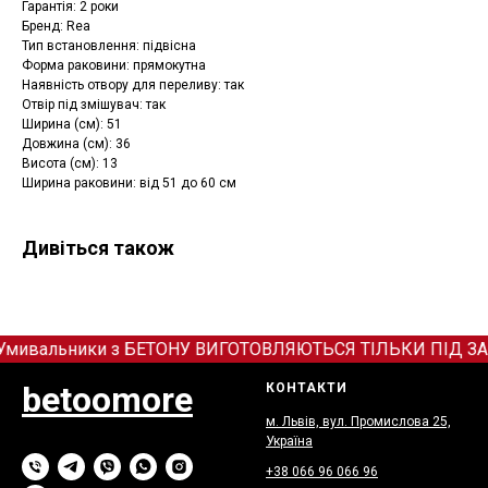
Гарантія: 2 роки
Бренд: Rea
Тип встановлення: підвісна
Форма раковини: прямокутна
Наявність отвору для переливу: так
Отвір під змішувач: так
Ширина (см): 51
Довжина (см): 36
Висота (см): 13
Ширина раковини: від 51 до 60 см
Дивіться також
Умивальники з БЕТОНУ ВИГОТОВЛЯЮТЬСЯ ТІЛЬКИ ПІД ЗАМОВЛ
betoomore
КОНТАКТИ
м. Львів, вул. Промислова 25,
Україна
+38 066
9
6 066 96