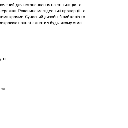
начений для встановлення на стільницю та
кераміки. Раковина має ідеальні пропорції та
ими краями. Сучасний дизайн, білий колір та
икрасою ванної кімнати у будь-якому стилі.
: ні
 см