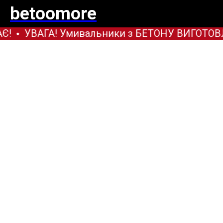
betoomore
Є!
УВАГА! Умивальники з БЕТОНУ ВИГОТОВЛЯ