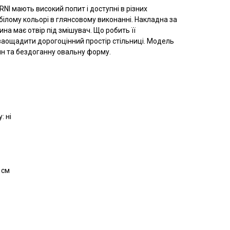
RNI мають високий попит і доступні в різних
 білому кольорі в глянсовому виконанні. Накладна за
а має отвір під змішувач. Що робить її
аощадити дорогоцінний простір стільниці. Модель
йн та бездоганну овальну форму.
: ні
 см