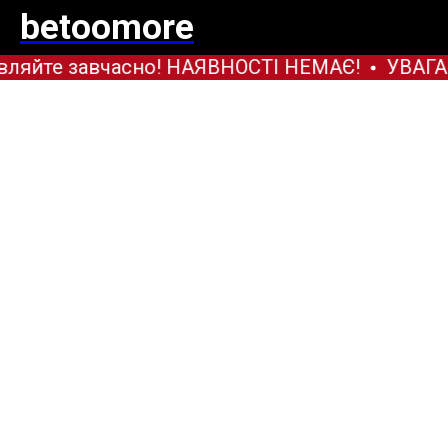
betoomore
ляйте завчасно! НАЯВНОСТІ НЕМАЄ!
УВАГА!