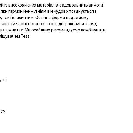
й із високоякісних матеріалів, задовольнить вимоги
дяки гармонійним лініям він чудово поєднується з
, так і класичним. Обтічна форма надає йому
ші клієнти часто встановлюють дві раковини поряд
них кімнатах. Ми особливо рекомендуємо комбінувати
мішувачем Tess.
: ні
 см