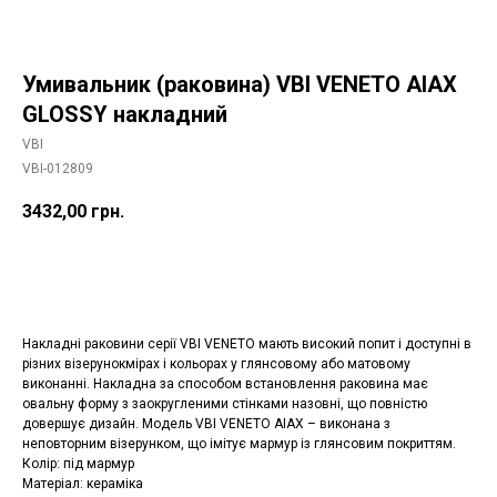
Умивальник (раковина) VBI VENETO AIAX
GLOSSY накладний
VBI
VBI-012809
3432,00
грн.
Додати в корзину
Накладні раковини серії VBI VENETO мають високий попит і доступні в
різних візерунокмірах і кольорах у глянсовому або матовому
виконанні. Накладна за способом встановлення раковина має
овальну форму з заокругленими стінками назовні, що повністю
довершує дизайн. Модель VBI VENETO AIAX – виконана з
неповторним візерунком, що імітує мармур із глянсовим покриттям.
Колір: під мармур
Матеріал: кераміка