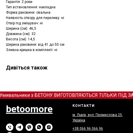
Гарантія: 2 роки
Тип встановлення: накладна
Форма раковини: овальна
Наявність отвору для переливу: ні
Отвір під змішувач: ні
Ширина (см): 46,5
Довжина (см): 32
Висота (см): 14,5
Ширина раковини: від 41 до 50 см
Зливна кришка в комплекті: ні
Дивіться також
Умивальники з БЕТОНУ ВИГОТОВЛЯЮТЬСЯ ТІЛЬКИ ПІД ЗАМОВЛ
betoomore
КОНТАКТИ
м. Львів, вул. Промислова 25,
Україна
+38 066
9
6 066 96