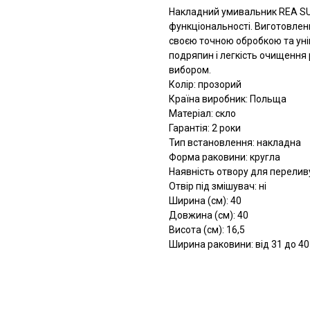
Накладний умивальник REA SUE
функціональності. Виготовлени
своєю точною обробкою та уні
подряпин і легкість очищення 
вибором.
Колір: прозорий
Країна виробник: Польща
Матеріал: скло
Гарантія: 2 роки
Тип встановлення: накладна
Форма раковини: кругла
Наявність отвору для переливу
Отвір під змішувач: ні
Ширина (см): 40
Довжина (см): 40
Висота (см): 16,5
Ширина раковини: від 31 до 40