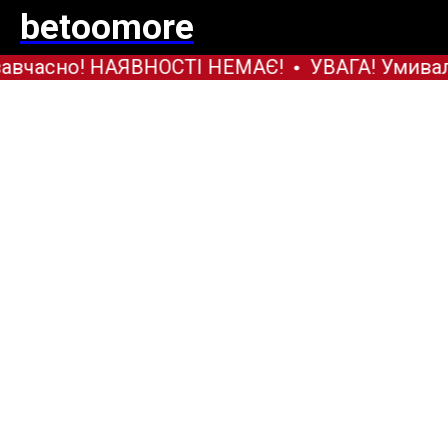
betoomore
авчасно! НАЯВНОСТІ НЕМАЄ!
УВАГА! Умивал