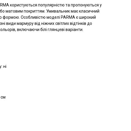
PARMA користуються популярністю та пропонуються у
 або матовим покриттям. Умивальник має класичний
ою формою. Особливістю моделі PARMA є широкий
ізні види мармуру від ніжних світлих відтінків до
ольорів, включаючи білі глянцеві варіанти.
: ні
 см