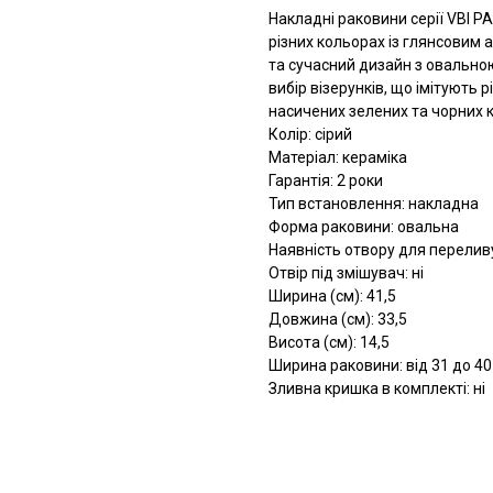
Накладні раковини серії VBI 
різних кольорах із глянсовим
та сучасний дизайн з овальн
вибір візерунків, що імітують р
насичених зелених та чорних к
Колір: сірий
Матеріал: кераміка
Гарантія: 2 роки
Тип встановлення: накладна
Форма раковини: овальна
Наявність отвору для переливу
Отвір під змішувач: ні
Ширина (см): 41,5
Довжина (см): 33,5
Висота (см): 14,5
Ширина раковини: від 31 до 40
Зливна кришка в комплекті: ні