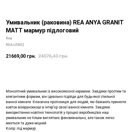
Умивальник (раковина) REA ANYA GRANIT
MATT мармур підлоговий
Rea
REA-U5802
21669,00
грн.
24076,43
грн.
Додати в корзину
Монолітний умивальник із високоякісної кераміки. Завдяки простим та
елегантним формам, він ідеально підійде для будь-якої стильної
ванної кімнати. Класична пропозиція для людей, які бажають принести
ковток візеруноккоші в інтер'єр своєї ванної кімнати. Завдяки
використанню новітніх технологій у процесі виробництва наш
умивальник не тільки виглятакє феноменально, але також легко
миється та дуже міцний.
Колір: під мармур