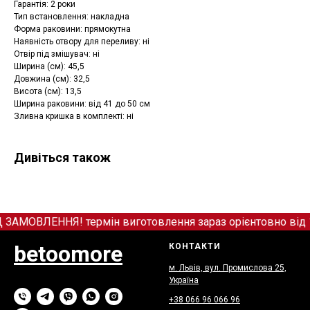
Гарантія: 2 роки
Тип встановлення: накладна
Форма раковини: прямокутна
Наявність отвору для переливу: ні
Отвір під змішувач: ні
Ширина (см): 45,5
Довжина (см): 32,5
Висота (см): 13,5
Ширина раковини: від 41 до 50 см
Зливна кришка в комплекті: ні
Дивіться також
ОВЛЕННЯ! термін виготовлення зараз орієнтовно від 12
betoomore
КОНТАКТИ
м. Львів, вул. Промислова 25,
Україна
+38 066
9
6 066 96