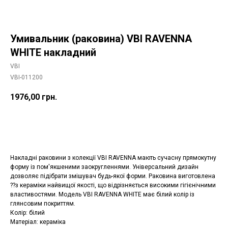
Умивальник (раковина) VBI RAVENNA
WHITE накладний
VBI
VBI-011200
1976,00
грн.
Додати в корзину
Накладні раковини з колекції VBI RAVENNA мають сучасну прямокутну
форму із пом'якшеними заокругленнями. Універсальний дизайн
дозволяє підібрати змішувач будь-якої форми. Раковина виготовлена
??з кераміки найвищої якості, що відрізняється високими гігієнічними
властивостями. Модель VBI RAVENNA WHITE має білий колір із
глянсовим покриттям.
Колір: білий
Матеріал: кераміка