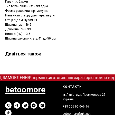
Гарантія: 2 роки
Тип встановлення: накладна
Форма раковини: прямокутна
Наявність отвору для переливу: ні
Отвір під змішувач: ні
Ширина (см): 46,5
Довжина (см): 33
Висота (см): 13,5
Ширина раковини: від 41 до 50 см
Дивіться також
МОВЛЕННЯ! термін виготовлення зараз орієнтовно від 12
betoomore
КОНТАКТИ
м. Львів, вул. Промислова 25,
Україна
+38 066
9
6 066 96
betoomore@ukr.net