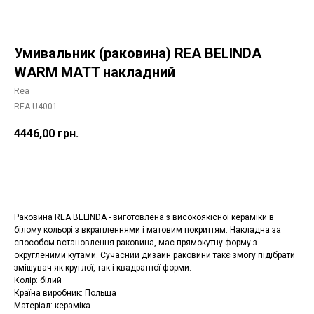
Умивальник (раковина) REA BELINDA
WARM MATT накладний
Rea
REA-U4001
4446,00
грн.
Додати в корзину
Раковина REA BELINDA - виготовлена з високоякісної кераміки в
білому кольорі з вкрапленнями і матовим покриттям. Накладна за
способом встановлення раковина, має прямокутну форму з
округленими кутами. Сучасний дизайн раковини такє змогу підібрати
змішувач як круглої, так і квадратної форми.
Колір: білий
Країна виробник: Польща
Матеріал: кераміка