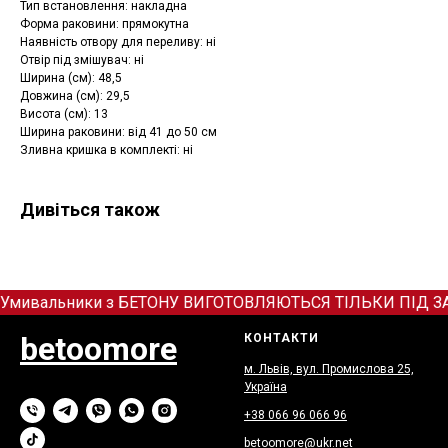
Тип встановлення: накладна
Форма раковини: прямокутна
Наявність отвору для переливу: ні
Отвір під змішувач: ні
Ширина (см): 48,5
Довжина (см): 29,5
Висота (см): 13
Ширина раковини: від 41 до 50 см
Зливна кришка в комплекті: ні
Дивіться також
Умивальники з БЕТОНУ ВИГОТОВЛЯЮТЬСЯ ТІЛЬКИ ПІД ЗАМОВ
betoomore
КОНТАКТИ
м. Львів, вул. Промислова 25,
Україна
+38 066
9
6 066 96
betoomore@ukr.net