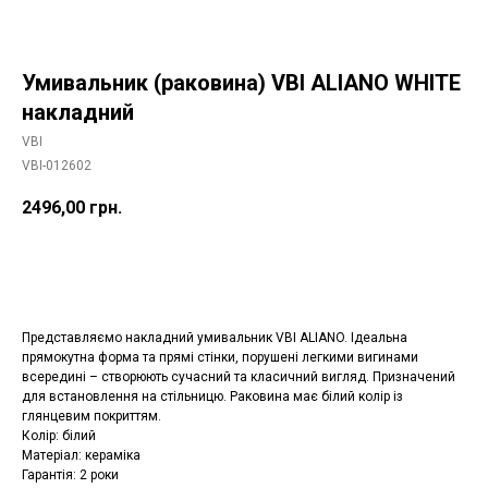
Умивальник (раковина) VBI ALIANO WHITE
накладний
VBI
VBI-012602
2496,00
грн.
Додати в корзину
Представляємо накладний умивальник VBI ALIANO. Ідеальна
прямокутна форма та прямі стінки, порушені легкими вигинами
всередині – створюють сучасний та класичний вигляд. Призначений
для встановлення на стільницю. Раковина має білий колір із
глянцевим покриттям.
Колір: білий
Матеріал: кераміка
Гарантія: 2 роки