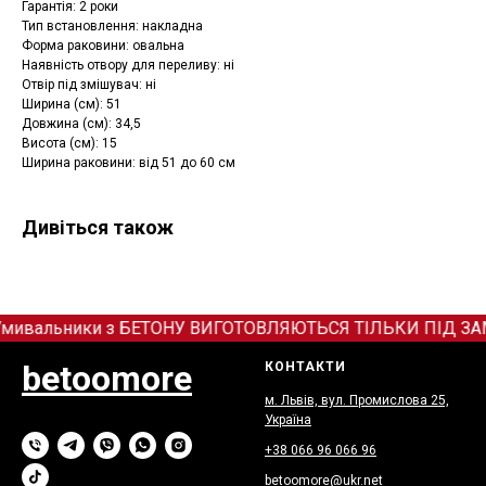
Гарантія: 2 роки
Тип встановлення: накладна
Форма раковини: овальна
Наявність отвору для переливу: ні
Отвір під змішувач: ні
Ширина (см): 51
Довжина (см): 34,5
Висота (см): 15
Ширина раковини: від 51 до 60 см
Дивіться також
мивальники з БЕТОНУ ВИГОТОВЛЯЮТЬСЯ ТІЛЬКИ ПІД ЗАМОВЛ
betoomore
КОНТАКТИ
м. Львів, вул. Промислова 25,
Україна
+38 066
9
6 066 96
betoomore@ukr.net