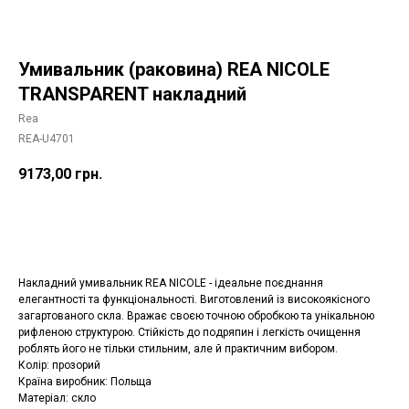
Умивальник (раковина) REA NICOLE
TRANSPARENT накладний
Rea
REA-U4701
9173,00
грн.
Додати в корзину
Накладний умивальник REA NICOLE - ідеальне поєднання
елегантності та функціональності. Виготовлений із високоякісного
загартованого скла. Вражає своєю точною обробкою та унікальною
рифленою структурою. Стійкість до подряпин і легкість очищення
роблять його не тільки стильним, але й практичним вибором.
Колір: прозорий
Країна виробник: Польща
Матеріал: скло