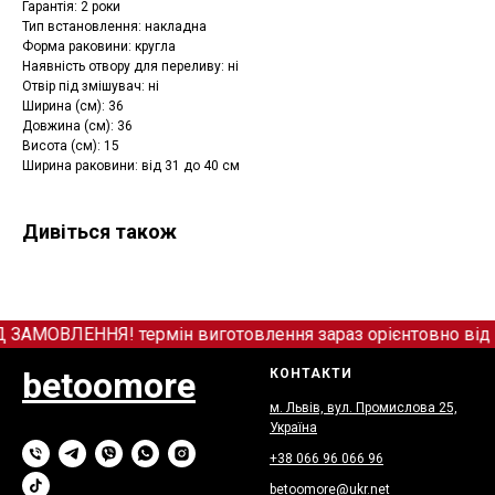
Гарантія: 2 роки
Тип встановлення: накладна
Форма раковини: кругла
Наявність отвору для переливу: ні
Отвір під змішувач: ні
Ширина (см): 36
Довжина (см): 36
Висота (см): 15
Ширина раковини: від 31 до 40 см
Дивіться також
МОВЛЕННЯ! термін виготовлення зараз орієнтовно від 12
betoomore
КОНТАКТИ
м. Львів, вул. Промислова 25,
Україна
+38 066
9
6 066 96
betoomore@ukr.net