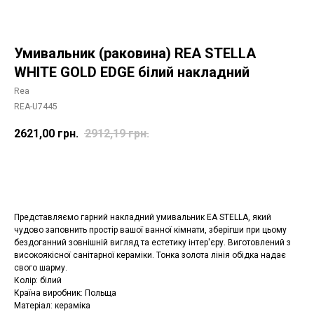
Умивальник (раковина) REA STELLA
WHITE GOLD EDGE білий накладний
Rea
REA-U7445
2621,00
грн.
2912,19
грн.
Додати в корзину
Представляємо гарний накладний умивальник EA STELLA, який
чудово заповнить простір вашої ванної кімнати, зберігши при цьому
бездоганний зовнішній вигляд та естетику інтер'єру. Виготовлений з
високоякісної санітарної кераміки. Тонка золота лінія обідка надає
свого шарму.
Колір: білий
Країна виробник: Польща
Матеріал: кераміка