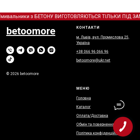
мивальники з БЕТОНУ ВИГОТОВЛЯЮТЬСЯ ТІЛЬКИ ПІД ЗАМОВЛ
betoomore
КОНТАКТИ
м. Львів, вул. Промислова 25,
Україна
+38 066
9
6 066 96
betoomore@ukr.net
© 2026 betoomore
МЕНЮ
Головна
Каталог
Оплата/Доставка
Обмін та повернення
КНОПКА
ЗВ'ЯЗКУ
Політика конфіденційності