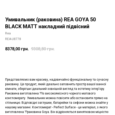
Умивальник (раковина) REA GOYA 50
BLACK MATТ накладний підвісний
Rea
REA-U8778
8378,00
грн.
9308,80
грн.
Додати в корзину
Представляємо вам красиву, надзвичайно функціональну та сучасну
раковину. Це продукт, який ідеально заповнить простір вашої ванної
кімнати, зберігши ідеальний зовнішній вигляд та естетику інтер'єру.
Раковина виготовлена ??із високоякісного чорного матового
конгломерату. Умивальник можна повісити або встановити прямо на
стільницю. Відповідні заглушки, батарейки та сифони можна знайти у
нашому магазині. Конгломерат - Perfect Surface - це матеріал, з якого
виготовлена ??раковина Goya. Він відрізняється винятковою міцністю