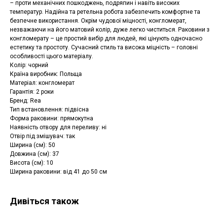
– проти механічних пошкоджень, подряпин і навіть високих
температур. Надійна та ретельна робота забезпечить комфортне та
безпечне використання. Окрім чудової міцності, конгломерат,
незважаючи на його матовий колір, дуже легко чиститься. Раковини з
конгломерату – це простий вибір для людей, які цінують одночасно
естетику та простоту. Сучасний стиль та висока міцність – головні
особливості цього матеріалу.
Колір: чорний
Країна виробник: Польща
Матеріал: конгломерат
Гарантія: 2 роки
Бренд: Rea
Тип встановлення: підвісна
Форма раковини: прямокутна
Наявність отвору для переливу: ні
Отвір під змішувач: так
Ширина (см): 50
Довжина (см): 37
Висота (см): 10
Ширина раковини: від 41 до 50 см
Дивіться також