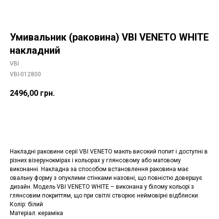
Умивальник (раковина) VBI VENETO WHITE
накладний
VBI
VBI-012800
2496,00
грн.
Додати в корзину
Накладні раковини серії VBI VENETO мають високий попит і доступні в
різних візерунокмірах і кольорах у глянсовому або матовому
виконанні. Накладна за способом встановлення раковина має
овальну форму з опуклими стінками назовні, що повністю довершує
дизайн. Модель VBI VENETO WHITE – виконана у білому кольорі з
глянсовим покриттям, що при світлі створює неймовірні відблиски.
Колір: білий
Матеріал: кераміка