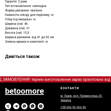
Гарантія: 2 роки
Тип встановлення: накладна
Форма раковини: овальна
Наявність отвору для переливу: ні
Отвір під змішувач: ні
Ширина (см): 46
Довжина (см): 31
Висота (см): 15,5
Ширина раковини: від 41 до 50 см
Зливна кришка в комплекті: ні
Дивіться також
МОВЛЕННЯ! термін виготовлення зараз орієнтовно від 12
betoomore
КОНТАКТИ
м. Львів, вул. Промислова 25,
Україна
+38 066
9
6 066 96