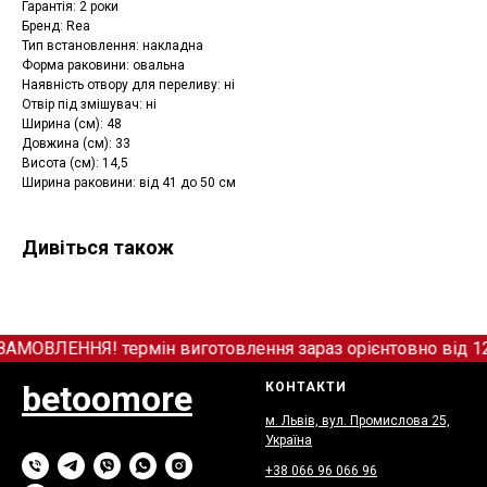
Гарантія: 2 роки
Бренд: Rea
Тип встановлення: накладна
Форма раковини: овальна
Наявність отвору для переливу: ні
Отвір під змішувач: ні
Ширина (см): 48
Довжина (см): 33
Висота (см): 14,5
Ширина раковини: від 41 до 50 см
Дивіться також
ВЛЕННЯ! термін виготовлення зараз орієнтовно від 12+ 
betoomore
КОНТАКТИ
м. Львів, вул. Промислова 25,
Україна
+38 066
9
6 066 96