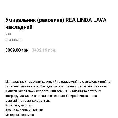
Умивальник (раковина) REA LINDA LAVA
накладний
Rea
REA-U8695
3089,00
грн.
3432,19
грн.
Додати в корзину
Ми представляємо вам красивий та надзвичайно функціональний та
сучасний умивальник. Він ідеально заповнить простір вашої ванної
кімнати, зберігаючи бездоганний зовнішній вигляд та естетику
інтер'єру. Завдяки спеціальній технології виробництва, вона
довговічна та легко миється.
Колір: під мармур
Країна виробник: Польща
Матеріал: кераміка