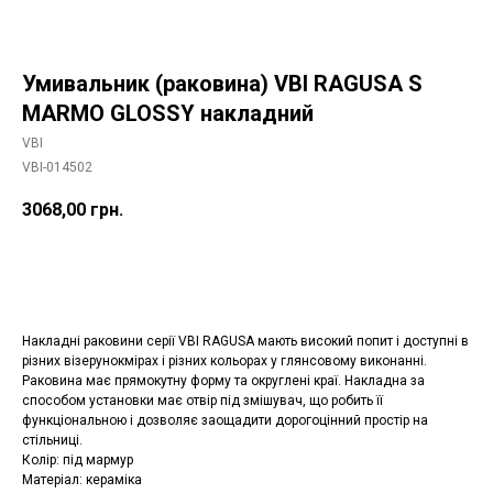
Умивальник (раковина) VBI RAGUSA S
MARMO GLOSSY накладний
VBI
VBI-014502
3068,00
грн.
Додати в корзину
Накладні раковини серії VBI RAGUSA мають високий попит і доступні в
різних візерунокмірах і різних кольорах у глянсовому виконанні.
Раковина має прямокутну форму та округлені краї. Накладна за
способом установки має отвір під змішувач, що робить її
функціональною і дозволяє заощадити дорогоцінний простір на
стільниці.
Колір: під мармур
Матеріал: кераміка