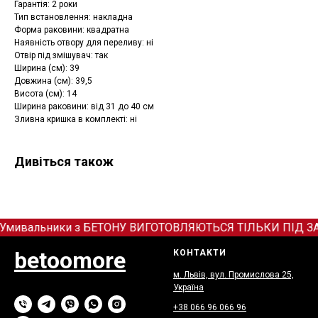
Гарантія: 2 роки
Тип встановлення: накладна
Форма раковини: квадратна
Наявність отвору для переливу: ні
Отвір під змішувач: так
Ширина (см): 39
Довжина (см): 39,5
Висота (см): 14
Ширина раковини: від 31 до 40 см
Зливна кришка в комплекті: ні
Дивіться також
Умивальники з БЕТОНУ ВИГОТОВЛЯЮТЬСЯ ТІЛЬКИ ПІД ЗАМОВ
betoomore
КОНТАКТИ
м. Львів, вул. Промислова 25,
Україна
+38 066
9
6 066 96