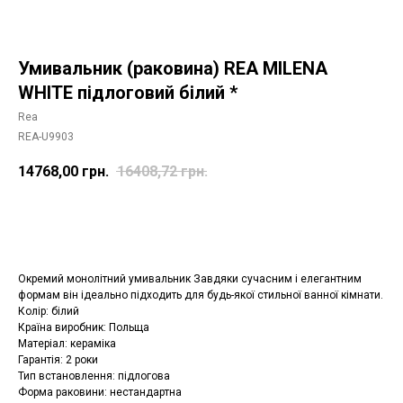
Умивальник (раковина) REA MILENA
WHITE підлоговий білий *
Rea
REA-U9903
14768,00
грн.
16408,72
грн.
Додати в корзину
Окремий монолітний умивальник Завдяки сучасним і елегантним
формам він ідеально підходить для будь-якої стильної ванної кімнати.
Колір: білий
Країна виробник: Польща
Матеріал: кераміка
Гарантія: 2 роки
Тип встановлення: підлогова
Форма раковини: нестандартна