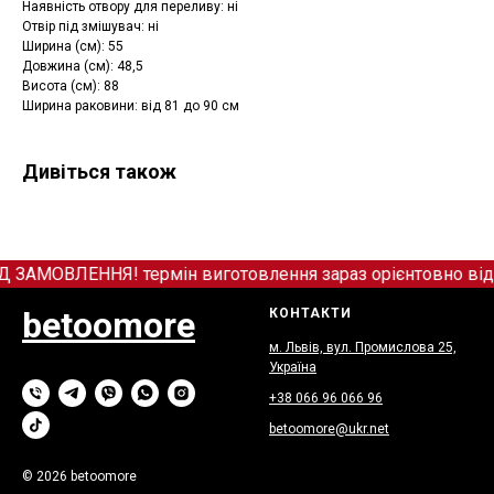
Наявність отвору для переливу: ні
Отвір під змішувач: ні
Ширина (см): 55
Довжина (см): 48,5
Висота (см): 88
Ширина раковини: від 81 до 90 см
Дивіться також
МОВЛЕННЯ! термін виготовлення зараз орієнтовно від 12
betoomore
КОНТАКТИ
м. Львів, вул. Промислова 25,
Україна
+38 066
9
6 066 96
betoomore@ukr.net
© 2026 betoomore