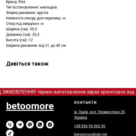
Бренд: Rea
Тип встановлення: накладна
Форма раковини: кругла
Наявність отвору для переливу: ні
Отвір під змішувач: ні
Ширина (см): 35,5
Довжина (см): 35,5
Висота (см): 12
Ширина раковини: від 31 до 40 см
Дивіться також
ОВЛЕННЯ! термін виготовлення зараз орієнтовно від 12
betoomore
КОНТАКТИ
м. Львів, вул. Промислова 25,
Україна
+38 066
9
6 066 96
betoomore@ukr.net