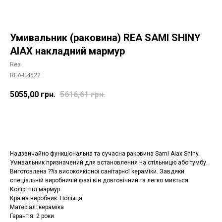
Умивальник (раковина) REA SAMI SHINY
AIAX накладний мармур
Rea
REA-U4522
5055,00
грн.
5616,61
грн.
Додати в корзину
Надзвичайно функціональна та сучасна раковина Sami Aiax Shiny.
Умивальник призначений для встановлення на стільницю або тумбу.
Виготовлена ??із високоякісної санітарної кераміки. Завдяки
спеціальній виробничій фазі він довговічний та легко миється.
Колір: під мармур
Країна виробник: Польща
Матеріал: кераміка
Гарантія: 2 роки