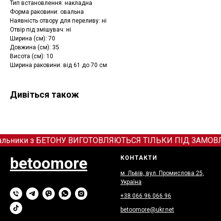
Тип встановлення: накладна
Форма раковини: овальна
Наявність отвору для переливу: ні
Отвір під змішувач: ні
Ширина (см): 70
Довжина (см): 35
Висота (см): 10
Ширина раковини: від 61 до 70 см
Дивіться також
льники з БЕТОНУ ВИГОТОВЛЯЮТЬСЯ ТІЛЬКИ ПІД ЗАМОВЛЕННЯ!
betoomore
КОНТАКТИ
м. Львів, вул. Промислова 25,
Україна
+38 066
9
6 066 96
betoomore@ukr.net