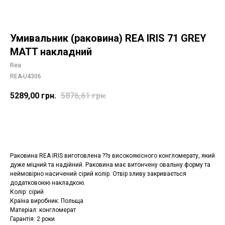
Умивальник (раковина) REA IRIS 71 GREY
MATT накладний
Rea
REA-U4306
5289,00
грн.
5876,61
грн.
Додати в корзину
Раковина REA IRIS виготовлена ??з високоякісного конгломерату, який
дуже міцний та надійний. Раковина має витончену овальну форму та
неймовірно насичений сірий колір. Отвір зливу закривається
додатковоюю накладкою.
Колір: сірий
Країна виробник: Польща
Матеріал: конгломерат
Гарантія: 2 роки