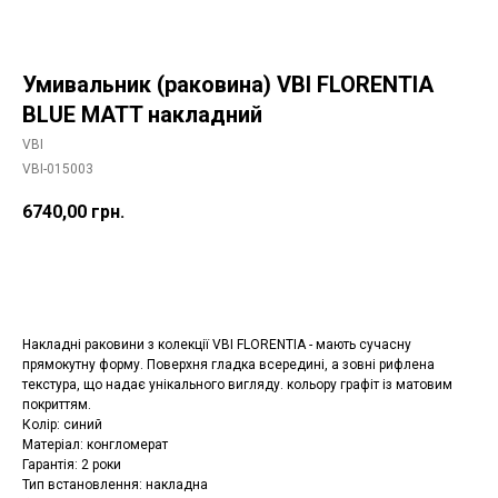
Умивальник (раковина) VBI FLORENTIA
BLUE MATT накладний
VBI
VBI-015003
6740,00
грн.
Додати в корзину
Накладні раковини з колекції VBI FLORENTIA - мають сучасну
прямокутну форму. Поверхня гладка всередині, а зовні рифлена
текстура, що надає унікального вигляду. кольору графіт із матовим
покриттям.
Колір: синий
Матеріал: конгломерат
Гарантія: 2 роки
Тип встановлення: накладна