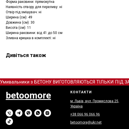
Форма раковини: прямокутна
Наявність отвору для переливу: ні
Отвір під змішувач: ні
Ширина (см): 49
Довжина (см): 30
Висота (см): 11
Ширина раковини: від 41 до 50 см
Зливна кришка в комплекті: ні
Дивіться також
Умивальники з БЕТОНУ ВИГОТОВЛЯЮТЬСЯ ТІЛЬКИ ПІД ЗАМОВ
betoomore
КОНТАКТИ
м. Львів, вул. Промислова 25,
Україна
+38 066
9
6 066 96
betoomore@ukr.net