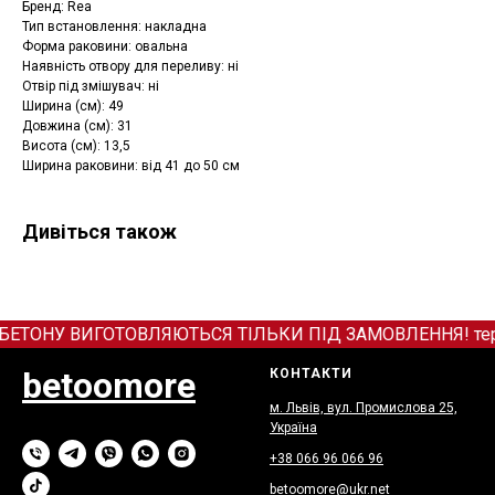
Бренд: Rea
Тип встановлення: накладна
Форма раковини: овальна
Наявність отвору для переливу: ні
Отвір під змішувач: ні
Ширина (см): 49
Довжина (см): 31
Висота (см): 13,5
Ширина раковини: від 41 до 50 см
Дивіться також
БЕТОНУ ВИГОТОВЛЯЮТЬСЯ ТІЛЬКИ ПІД ЗАМОВЛЕННЯ! термін 
betoomore
КОНТАКТИ
м. Львів, вул. Промислова 25,
Україна
+38 066
9
6 066 96
betoomore@ukr.net