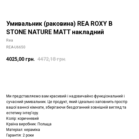
Умивальник (раковина) REA ROXY B
STONE NATURE MATT накладний
Rea
REA-U6650
4025,00
грн.
4472,18
грн.
Додати в корзину
Ми представляємо вам красивий і надзвичайно функціональний і
сучасний умивальник. Це продукт, який ідеально заповнить простір
вашої ванної кімнати, зберігаючи бездоганний зовнішній вигляд та
естетику інтер'єру.
Колір: коричневий
Країна виробник: Польща
Матеріал: кераміка
Гарантія: 2 роки