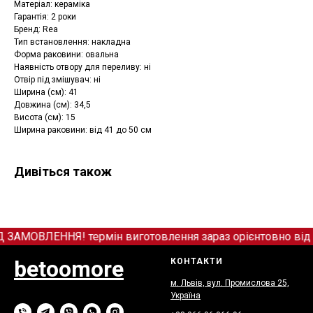
Матеріал: кераміка
Гарантія: 2 роки
Бренд: Rea
Тип встановлення: накладна
Форма раковини: овальна
Наявність отвору для переливу: ні
Отвір під змішувач: ні
Ширина (см): 41
Довжина (см): 34,5
Висота (см): 15
Ширина раковини: від 41 до 50 см
Дивіться також
МОВЛЕННЯ! термін виготовлення зараз орієнтовно від 12
betoomore
КОНТАКТИ
м. Львів, вул. Промислова 25,
Україна