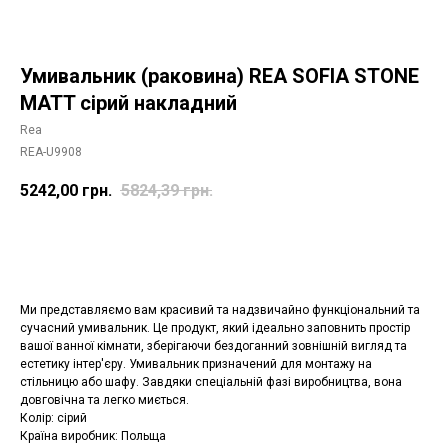
Умивальник (раковина) REA SOFIA STONE
MATT сірий накладний
Rea
REA-U9908
5242,00
грн.
5824,39
грн.
Додати в корзину
Ми представляємо вам красивий та надзвичайно функціональний та
сучасний умивальник. Це продукт, який ідеально заповнить простір
вашої ванної кімнати, зберігаючи бездоганний зовнішній вигляд та
естетику інтер'єру. Умивальник призначений для монтажу на
стільницю або шафу. Завдяки спеціальній фазі виробництва, вона
довговічна та легко миється.
Колір: сірий
Країна виробник: Польща