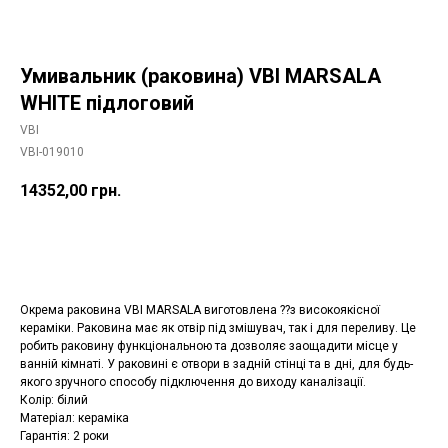
Умивальник (раковина) VBI MARSALA
WHITE підлоговий
VBI
VBI-019010
14352,00
грн.
Додати в корзину
Окрема раковина VBI MARSALA виготовлена ??з високоякісної
кераміки. Раковина має як отвір під змішувач, так і для переливу. Це
робить раковину функціональною та дозволяє заощадити місце у
ванній кімнаті. У раковині є отвори в задній стінці та в дні, для будь-
якого зручного способу підключення до виходу каналізації.
Колір: білий
Матеріал: кераміка
Гарантія: 2 роки