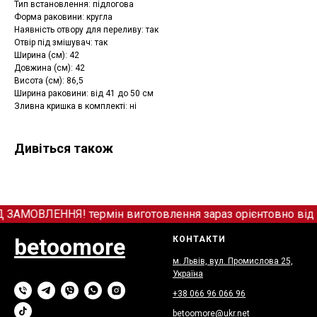
Тип встановлення: підлогова
Форма раковини: кругла
Наявність отвору для переливу: так
Отвір під змішувач: так
Ширина (см): 42
Довжина (см): 42
Висота (см): 86,5
Ширина раковини: від 41 до 50 см
Зливна кришка в комплекті: ні
Дивіться також
МОВЛЕННЯ! термін виготовлення зараз орієнтовно від 12
betoomore
КОНТАКТИ
м. Львів, вул. Промислова 25,
Україна
+38 066
9
6 066 96
betoomore@ukr.net