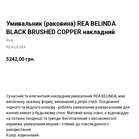
Умивальник (раковина) REA BELINDA
BLACK BRUSHED COPPER накладний
Rea
REA-U6384
5242,00
грн.
Додати в корзину
Сучасний та елегантний накладний умивальник REA BELINDA, має
витончену овальну форму, виконаний у ретро стилі. Поєднання
чорного та мідного кольору - роблять умивальник універсальним для
ванних кімнат у будь-якому стилі. Матовий вініш зовні, є відповіддю
на останні тенденції та тренди. Виготовлений з високоякісної
кераміки, умивальник міцний і стійкий до повсякденного
використання.
Колір: коричневий