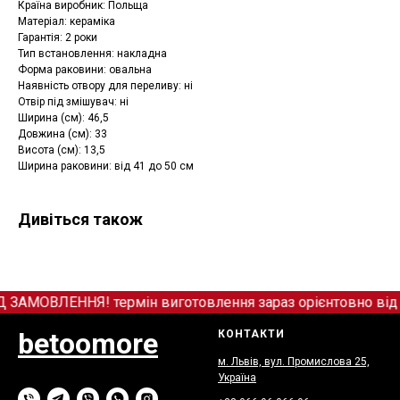
Країна виробник: Польща
Матеріал: кераміка
Гарантія: 2 роки
Тип встановлення: накладна
Форма раковини: овальна
Наявність отвору для переливу: ні
Отвір під змішувач: ні
Ширина (см): 46,5
Довжина (см): 33
Висота (см): 13,5
Ширина раковини: від 41 до 50 см
Дивіться також
МОВЛЕННЯ! термін виготовлення зараз орієнтовно від 12
betoomore
КОНТАКТИ
м. Львів, вул. Промислова 25,
Україна