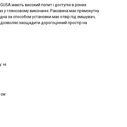
AGUSA мають високий попит і доступні в різних
рах у глянсовому виконанні. Раковина має прямокутну
адна за способом установки має отвір під змішувач,
і дозволяє заощадити дорогоцінний простір на
: ні
 см