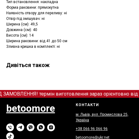
Тип встановлення: накладна
Форма раковини: прямокутна
Наявність отвору для переливу: ні
Отвір під змішувач: ні
Ширина (см): 49,5
Довжина (см): 40
Висота (см): 14
Ширина раковини: від 41 до 50 см
Зливна кришка в комплекті: ні
Дивіться також
МОВЛЕННЯ! термін виготовлення зараз орієнтовно від 12
betoomore
КОНТАКТИ
м. Львів, вул. Промислова 25,
Україна
+38 066
9
6 066 96
betoomore@ukr.net