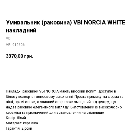
Умивальник (раковина) VBI NORCIA WHITE
накладний
VBI
VBI-012606
3370,00
грн.
Додати в корзину
Накладні раковини VBI NORCIA мають високий попит і доступні в
білому кольорі в глянсовому виконанні. Проста прямокутна форма та
чіткі, прямі стінки, а зливний отвір трохи зміщений від центру, що
надає раковині елегантного вигляду. Виготовлений із високоякісної
кераміки та призначений для встановлення на стільницю.
Колір: білий
Матеріал: кераміка
Гарантія: 2 роки