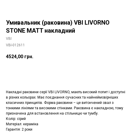
Умивальник (раковина) VBI LIVORNO
STONE MATT накладний
VBI
VBI-012611
4524,00
грн.
Додати в корзину
Накладні раковини серії VBI LIVORNO, мають високий попит і доступні
в різних кольорах. Має поєднання сучасних та найнеймовірніших
класичних принципів. Форма раковини – це витончений овал з
тонкими лініями та високими стінками. Раковина є накладною, тому
призначена для встановлення на стільницю чи тумбу.
Колір: сірий
Матеріал: кераміка
Гарантія: 2 роки