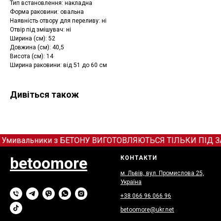
Тип встановлення: накладна
Форма раковини: овальна
Наявність отвору для переливу: ні
Отвір під змішувач: ні
Ширина (см): 52
Довжина (см): 40,5
Висота (см): 14
Ширина раковини: від 51 до 60 см
Дивіться також
 Умивальники з БЕТОНУ ВИГОТОВЛЯЮТЬСЯ ТІЛЬКИ ПІД ЗАМОВ
betoomore
КОНТАКТИ
м. Львів, вул. Промислова 25,
Україна
+38 066
9
6 066 96
betoomore@ukr.net